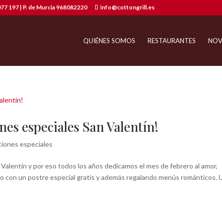
77 197 | P. de Murcia 968082220
info@cottongrill.es
QUIÉNES SOMOS
RESTAURANTES
NOV
nes especiales San Valentín!
iones especiales
Valentín y por eso todos los años dedicamos el mes de febrero al amor,
lo con un postre especial gratis y además regalando menús románticos. 