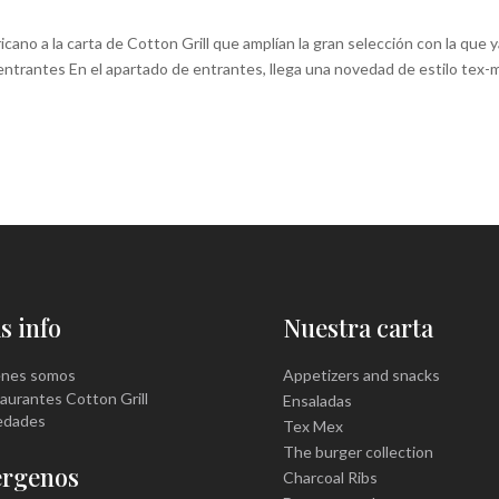
cano a la carta de Cotton Grill que amplían la gran selección con la que y
trantes En el apartado de entrantes, llega una novedad de estilo tex-
s info
Nuestra carta
énes somos
Appetizers and snacks
aurantes Cotton Grill
Ensaladas
edades
Tex Mex
The burger collection
érgenos
Charcoal Ribs