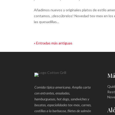
Añadimos nuevos y originales platos de estilo ameri
contamos, ¡descúbrelos! Novedad tex-mex en los en
las quesadillas...
« Entradas más antiguas
Má
Qui
Comida típica americana. Amplia carta
Rest
con entrantes, ensaladas,
Nov
hamburguesas, hot dogs, sandwiches y
bocatas, especialidades tex-mex, carnes,
Al
costillas a la barbacoa, filetes de salmón