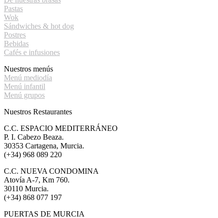
Pastas
Wok
Sándwiches & hot dog
Postres
Bebidas
Cafés e infusiones
Nuestros menús
Menú mediodía
Menú infantil
Menú grupos
Nuestros Restaurantes
C.C. ESPACIO MEDITERRÁNEO
P. I. Cabezo Beaza.
30353 Cartagena, Murcia.
(+34) 968 089 220
C.C. NUEVA CONDOMINA
Atovía A-7, Km 760.
30110 Murcia.
(+34) 868 077 197
PUERTAS DE MURCIA