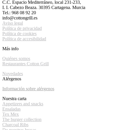
C.C. Espacio Mediterráneo, local 231-233,
I. I. Cabezo Beaza. 30395 Cartagena. Murcia
Tel.: 968 08 92 20
info@cottongrill.es
Aviso legal
Política de privacidad
Política de cookies
Política de accesibilidad
Más info
Quiénes somos
Restaurantes Cotton Grill
Novedades
Alérgenos
Información sobre alérgenos
Nuestra carta
Appetizers and snacks
Ensaladas
Tex Mex
The burger collection
Charcoal Ribs
De nuestras brasas