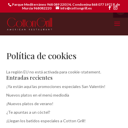
Abrir 
Parque Mediterráneo 968 089 220 | N. Condomina 868 077 197 | P. de
Murcia 968082220
info@cottongrill.es
Política de cookies
La región EU no está activada para cookie-statement.
Entradas recientes
¡Ya están aquí las promociones especiales San Valentín!
Nuevos platos en el menú mediodía
¡Nuevos platos de verano!
¿Te apuntas a un cóctel?
¡Llegan los batidos especiales a Cotton Grill!