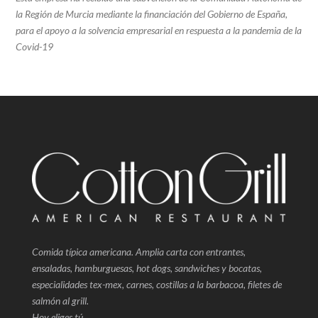
la Región de Murcia mediante la financiación del Gobierno de España,
para el apoyo a la solvencia empresarial en respuesta a la pandemia de la
Covid-19
Comida típica americana. Amplia carta con entrantes,
ensaladas, hamburguesas, hot dogs, sandwiches y bocatas,
especialidades tex-mex, carnes, costillas a la barbacoa, filetes de
salmón al grill.
Hoy eliges tú.