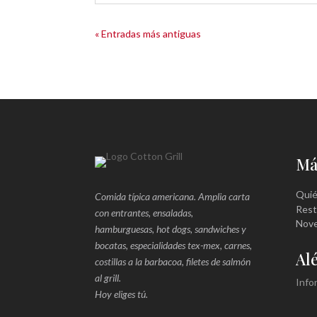
« Entradas más antiguas
Má
Qui
Comida típica americana. Amplia carta
Rest
con entrantes, ensaladas,
Nov
hamburguesas, hot dogs, sandwiches y
bocatas, especialidades tex-mex, carnes,
Al
costillas a la barbacoa, filetes de salmón
al grill.
Info
Hoy eliges tú.