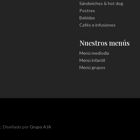
Sándwiches & hot dog
Postres
Bebidas
Cafés e infusiones
Nuestros menús
Menú mediodía
Menú infantil
Menú grupos
t. Diseñado por
Grupo AJA