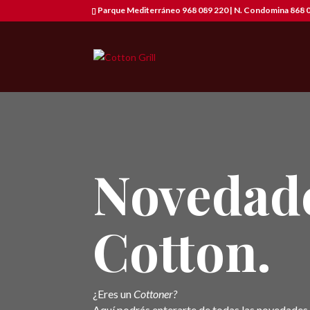
Parque Mediterráneo 968 089 220 | N. Condomina 868 0
Novedad
Cotton.
¿Eres un
Cottoner?
Aquí podrás enterarte de todas las novedades