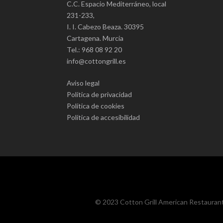
C.C. Espacio Mediterráneo, local
231-233,
I. I. Cabezo Beaza. 30395
Cartagena. Murcia
Tel.: 968 08 92 20
info@cottongrill.es
Aviso legal
Política de privacidad
Política de cookies
Política de accesibilidad
© 2023 Cotton Grill American Restauran