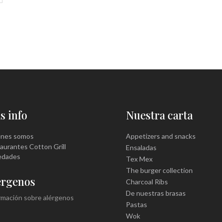
s info
Nuestra carta
énes somos
Appetizers and snacks
aurantes Cotton Grill
Ensaladas
edades
Tex Mex
The burger collection
érgenos
Charcoal Ribs
De nuestras brasas
rmación sobre alérgenos
Pastas
Wok