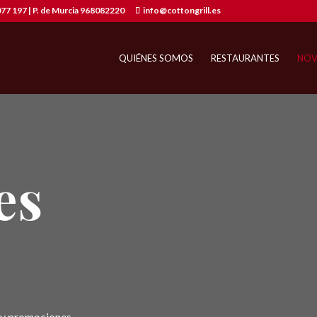
77 197 | P. de Murcia 968082220
info@cottongrill.es
QUIÉNES SOMOS
RESTAURANTES
NOV
es
 y promociones.