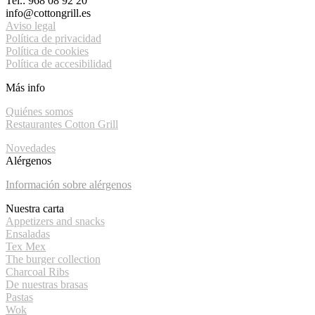
Tel.: 968 08 92 20
info@cottongrill.es
Aviso legal
Política de privacidad
Política de cookies
Política de accesibilidad
Más info
Quiénes somos
Restaurantes Cotton Grill
Novedades
Alérgenos
Información sobre alérgenos
Nuestra carta
Appetizers and snacks
Ensaladas
Tex Mex
The burger collection
Charcoal Ribs
De nuestras brasas
Pastas
Wok