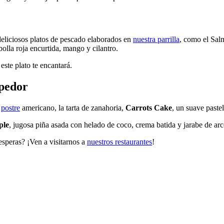
deliciosos platos de pescado elaborados en
nuestra parrilla
, como el Sal
olla roja encurtida, mango y cilantro.
este plato te encantará.
mpedor
o
postre
americano, la tarta de zanahoria,
Carrots Cake
, un suave paste
ple
, jugosa piña asada con helado de coco, crema batida y jarabe de arc
esperas? ¡Ven a visitarnos a
nuestros restaurantes
!