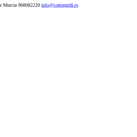
 de Murcia 968082220
info@cottongrill.es