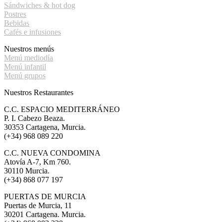
Sándwiches & hot dog
Postres
Bebidas
Cafés e infusiones
Nuestros menús
Menú mediodía
Menú infantil
Menú grupos
Nuestros Restaurantes
C.C. ESPACIO MEDITERRÁNEO
P. I. Cabezo Beaza.
30353 Cartagena, Murcia.
(+34) 968 089 220
C.C. NUEVA CONDOMINA
Atovía A-7, Km 760.
30110 Murcia.
(+34) 868 077 197
PUERTAS DE MURCIA
Puertas de Murcia, 11
30201 Cartagena. Murcia.