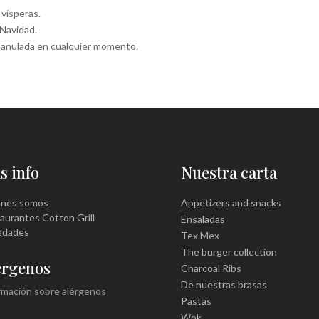
 vísperas.
 Navidad.
o anulada en cualquier momento.
s info
Nuestra carta
énes somos
Appetizers and snacks
aurantes Cotton Grill
Ensaladas
edades
Tex Mex
The burger collection
érgenos
Charcoal Ribs
De nuestras brasas
rmación sobre alérgenos
Pastas
Wok