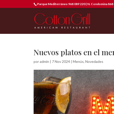
Parque Mediterráneo 968 089 220 | N. Condomina 868 
Nuevos platos en el m
por
admin
|
7 Nov 2024
|
Menús
,
Novedades