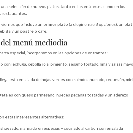
una selección de nuevos platos, tanto en los entrantes como en los
s restaurantes.
 viernes que incluye un
primer plato
(a elegir entre 8 opciones), un
plat
ebida
y un
postre o café
.
a del menú mediodía
carta especial, incorporamos en las opciones de entrantes:
rio con lechuga, cebolla roja, pimiento, sésamo tostado, lima y salsas may
os llega esta ensalada de hojas verdes con salmón ahumado, requesón, miel
vegetales con queso parmesano, nueces pecanas tostadas y un aderezo
on estas interesantes alternativas:
deshuesado, marinado en especias y cocinado al carbón con ensalada