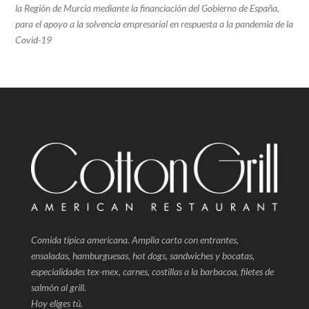
la Región de Murcia mediante la financiación del Gobierno de España,
para el apoyo a la solvencia empresarial en respuesta a la pandemia de la
Covid-19
Comida típica americana. Amplia carta con entrantes,
ensaladas, hamburguesas, hot dogs, sandwiches y bocatas,
especialidades tex-mex, carnes, costillas a la barbacoa, filetes de
salmón al grill.
Hoy eliges tú.