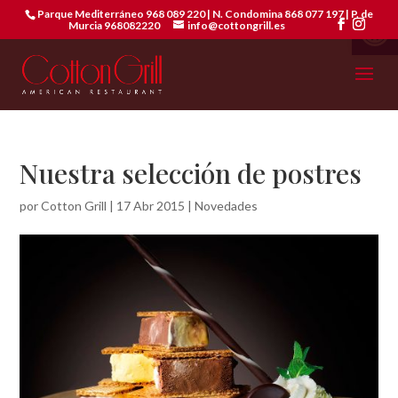
Abrir 
Parque Mediterráneo 968 089 220 | N. Condomina 868 077 197 | P. de
Murcia 968082220
info@cottongrill.es
Nuestra selección de postres
por
Cotton Grill
|
17 Abr 2015
|
Novedades