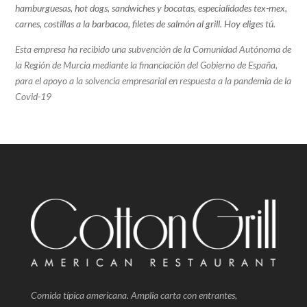
hamburguesas, hot dogs, sandwiches y bocatas, especialidades tex-mex,
carnes, costillas a la barbacoa, filetes de salmón al grill.
Hoy eliges tú.
Esta empresa ha recibido una subvención de la Comunidad Autónoma de
la Región de Murcia mediante la financiación del Gobierno de España,
para el apoyo a la solvencia empresarial en respuesta a la pandemia de la
Covid-19
Comida típica americana. Amplia carta con entrantes,