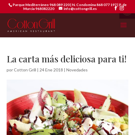
Abrir 
Parque Mediterráneo 968 089 220 | N. Condomina 868 077 197 | P. de
Murcia 968082220
info@cottongrill.es
La carta más deliciosa para ti!
por
Cotton Grill
|
24 Ene 2018
|
Novedades